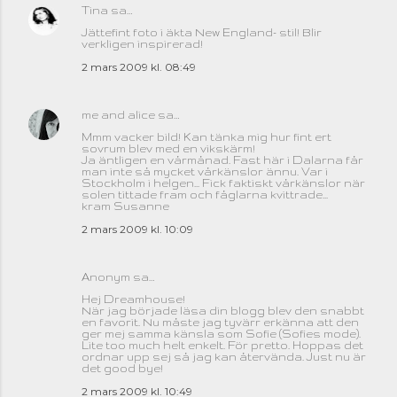
Tina
sa…
Jättefint foto i äkta New England- stil! Blir
verkligen inspirerad!
2 mars 2009 kl. 08:49
me and alice
sa…
Mmm vacker bild! Kan tänka mig hur fint ert
sovrum blev med en vikskärm!
Ja äntligen en vårmånad. Fast här i Dalarna får
man inte så mycket vårkänslor ännu. Var i
Stockholm i helgen... Fick faktiskt vårkänslor när
solen tittade fram och fåglarna kvittrade...
kram Susanne
2 mars 2009 kl. 10:09
Anonym sa…
Hej Dreamhouse!
När jag började läsa din blogg blev den snabbt
en favorit. Nu måste jag tyvärr erkänna att den
ger mej samma känsla som Sofie (Sofies mode).
Lite too much helt enkelt. För pretto. Hoppas det
ordnar upp sej så jag kan återvända. Just nu är
det good bye!
2 mars 2009 kl. 10:49