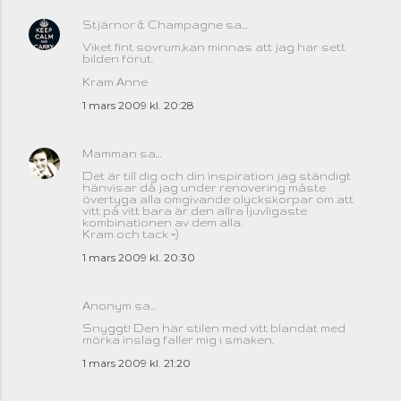
Stjärnor & Champagne
sa…
Viket fint sovrum,kan minnas att jag har sett
bilden förut.
Kram Anne
1 mars 2009 kl. 20:28
Mamman
sa…
Det är till dig och din inspiration jag ständigt
hänvisar då jag under renovering måste
övertyga alla omgivande olyckskorpar om att
vitt på vitt bara är den allra ljuvligaste
kombinationen av dem alla.
Kram och tack =)
1 mars 2009 kl. 20:30
Anonym sa…
Snyggt! Den här stilen med vitt blandat med
mörka inslag faller mig i smaken.
1 mars 2009 kl. 21:20