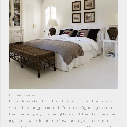
bild från sköna hem
En väldans skön helg. Idag har mamma varit på besök
så det blev långpromenad på isen (vi vågade, gick efter
barnvagnsspår) och härligt långkok till middag. Tänk vad
mycket ljusare det är nu på kvällarna, gör så oerhört