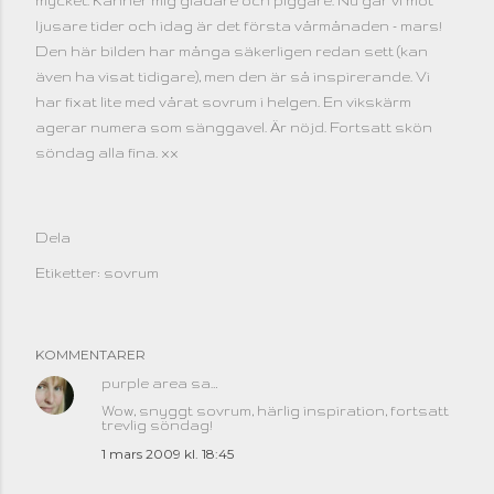
mycket. Känner mig gladare och piggare. Nu går vi mot
ljusare tider och idag är det första vårmånaden - mars!
Den här bilden har många säkerligen redan sett (kan
även ha visat tidigare), men den är så inspirerande. Vi
har fixat lite med vårat sovrum i helgen. En vikskärm
agerar numera som sänggavel. Är nöjd. Fortsatt skön
söndag alla fina. xx
Dela
Etiketter:
sovrum
KOMMENTARER
purple area
sa…
Wow, snyggt sovrum, härlig inspiration, fortsatt
trevlig söndag!
1 mars 2009 kl. 18:45