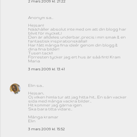
2 mars 2009 kl. 21:22
Anonym sa…
Hejsan!
Nää,håller absolut inte med om att din blogg har
blivit för mycket..!
Den är alldeles underbar, precis i min smak & en
fantastisk inspirationskälla!!
Har fått många fina ideér genom din blogg &
dina fina bilder!
Tusen tack!!
Förresten tycker jag ert hus är såå fint! Kram
Maria
3 mars 2009 kl. 13:41
Elin
sa…
Hejsan,
Oj vilken himla tur att jag hitta hit... En sån vacker
sida med många vackra bilder...
Hit kommer jag gärna igen.
Ska bara titta vidare...
Många kramar
Elin
3 mars 2009 kl. 15:52