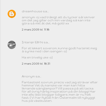
dreamhouse
sa…
anonym: oj vad tråkigt att du tycker så! skriver
om det jag gillar och min vardag så kan inte
göra så mkt åt det. må gott! xx
2 mars 2009 kl. 11:18
Interiør 63º N
sa…
For et lekkert soverom, kunne godt ha tenkt meg
å synke ned i den sengen :o)
Ha en trivelig uke :o)
2 mars 2009 kl. 18:31
Anonym sa…
Fantastiskt sovrum, precis vad jag strävar efter
hemma! Vet du kanske var man kan hitta
liknande sänglampor? Vill passa på att tacka
för all övrig härlig inspiration på din blogg! Har
inte alls läst bloggar tidigare, men är nu helt
fast;-) Vi har flyttat från Östermalm till nybyggt
hus på västkusten.