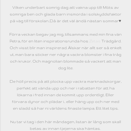
Vilken underbart somrig dag att vakna upp till! Möts av
somriga ben och glada barn insmorda i solskyddsfaktor
på väg till förskolan..Då är det väl ändå nästan sommar♥
Förra veckan begav jag mig, tillsammans med min fina vän
Petra, för en liten inspirationsrunda hos
Zetas
Trädgård.
Och visst blir man inspirerad. Älskar när allt ser så enkelt
ut, man bara sticker ner några vackra blomster i fina tråg
och krukor. Och magnolian blommade så vackert att man
dog lite.
De höll precis på att plocka upp vackra marknadskorgar,
perfekt att vända upp och ner i rabatten för att ha
lökarna i fred innan de kommit upp ordentligt. Eller
förvara dynor och plädar i.. eller häng upp och ner med
en sladd så har ni världens finaste lampa. Ett litet tips.
Nu tar vi tag i den här måndagen, listan är lång som skall
betas av innan tjejerna ska hämtas.