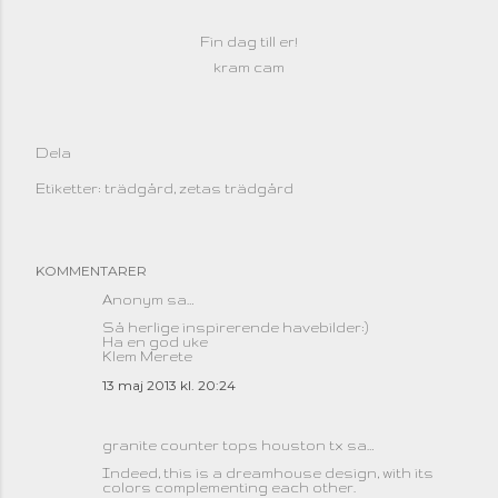
Fin dag till er!
kram cam
Dela
Etiketter:
trädgård
zetas trädgård
KOMMENTARER
Anonym sa…
Så herlige inspirerende havebilder:)
Ha en god uke
Klem Merete
13 maj 2013 kl. 20:24
granite counter tops houston tx
sa…
Indeed, this is a dreamhouse design, with its
colors complementing each other.