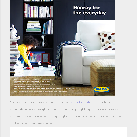
Nu kan man tjuvkika in i årets
ikea katalog
via den
amerikanska sajten, har ännu ej dykt upp på svenska
sidan. Ska göra en djupdykning och återkommer om jag
hittar några favvosar.