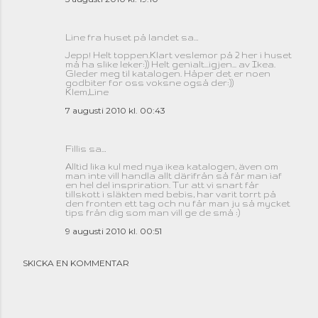
Line fra huset på landet
sa…
Jepp! Helt toppen.Klart veslemor på 2 her i huset
må ha slike leker:)) Helt genialt...igjen... av Ikea.
Gleder meg til katalogen. Håper det er noen
godbiter for oss voksne også der:))
Klem,Line
7 augusti 2010 kl. 00:43
Fillis sa…
Alltid lika kul med nya ikea katalogen, även om
man inte vill handla allt därifrån så får man iaf
en hel del inspriration. Tur att vi snart får
tillskott i släkten med bebis, har varit torrt på
den fronten ett tag och nu får man ju så mycket
tips från dig som man vill ge de små :)
9 augusti 2010 kl. 00:51
SKICKA EN KOMMENTAR