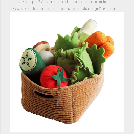
systerson på 2 år var här och lekte och fullkomligt
älskade att leka med mackorna och skära grönsaker.