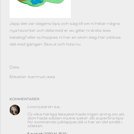
Japp det var dagens tips och säg till om ni hittar några
nya favoriter och dela med er av, gillar ni årets ikea
katalog? eller ej..Hoppas ni har en skön dag, här jobbas
det med gången. Ska ut och fota nu.
Dela
Etiketter:
barnrum
ikea
KOMMENTARER
Livsnjutaren
sa…
Oj vilka härliga leksaker,hade ingen aning om att
dom hade sådan mjukis saker. ett superbra tips
för kommande julklappar,då vi har en del smått i
släkten.
5 augusti 2010 kl. 19:10