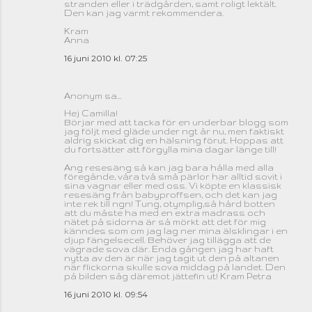
stranden eller i trädgården, samt roligt lektält.
Den kan jag varmt rekommendera.
Kram
Anna
16 juni 2010 kl. 07:25
Anonym sa…
Hej Camilla!
Börjar med att tacka för en underbar blogg som
jag följt med gläde under ngt år nu, men faktiskt
aldrig skickat dig en hälsning förut. Hoppas att
du fortsätter att förgylla mina dagar länge till!
Ang resesäng så kan jag bara hålla med alla
föregånde, våra två små pärlor har alltid sovit i
sina vagnar eller med oss. Vi köpte en klassisk
resesäng från babyproffsen, och det kan jag
inte rek till ngn! Tung, otymplig,så hård botten
att du måste ha med en extra madrass och
nätet på sidorna är så mörkt att det för mig
känndes som om jag lag ner mina älsklingar i en
djup fängelsecell. Behöver jag tillägga att de
vägrade sova där. Enda gången jag har haft
nytta av den är när jag tagit ut den på altanen
när flickorna skulle sova middag på landet. Den
på bilden såg däremot jättefin ut! Kram Petra
16 juni 2010 kl. 09:54