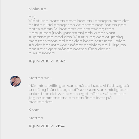
Malin sa…
Hej!
Visst kan barnen sova hos en i sängen, men det
är inte alltid sängarna är breda nog för en god
natts sömn. Vi har haft en resesäng från
Babysleep (Babyproffsen) och vi har varit
supernöjda med den. Visst tung och otymplig
men för våran del har den bara rest med i bilen
så det har inte varit något problem då. Lilltjejen
har sovit gott många nätter! Och det är
huvudsaken!
16 juni 2010 kl. 10:48
Nettan
sa…
När mina tvillingar var små så hade vi fått tag på
en säng från babyproffsen som var smidig och
enkel, tror det var deras eget märke så den kan
jag rekommendera om den finns kvar på
marknaden!
Kram
Nettan
16 juni 2010 kl. 21:34