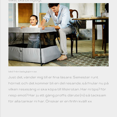
vilket ska bli mysigt.
bild från babybjörn.se
Just det, vänder mig till er fina läsare. Semester runt
hörnet och det kommer bli en del resande, så fnular nu på
vilken resesäng vi ska köpa till lillskrotan. Har ni tips? för
resp emot? Har ju ett gäng proffs därute (ni) så tacksam
för alla tankar ni har. Önskar er en finfin kväll! xx