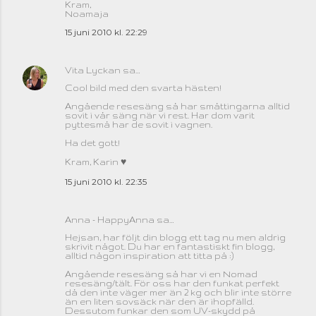
Kram,
Noamaja
15 juni 2010 kl. 22:29
Vita Lyckan
sa…
Cool bild med den svarta hästen!
Angående resesäng så har småttingarna alltid
sovit i vår säng när vi rest. Har dom varit
pyttesmå har de sovit i vagnen.
Ha det gott!
Kram, Karin ♥
15 juni 2010 kl. 22:35
Anna - HappyAnna
sa…
Hejsan, har följt din blogg ett tag nu men aldrig
skrivit något. Du har en fantastiskt fin blogg,
alltid någon inspiration att titta på :)
Angående resesäng så har vi en Nomad
resesäng/tält. För oss har den funkat perfekt
då den inte väger mer än 2 kg och blir inte större
än en liten sovsäck när den är ihopfälld.
Dessutom funkar den som UV-skydd på