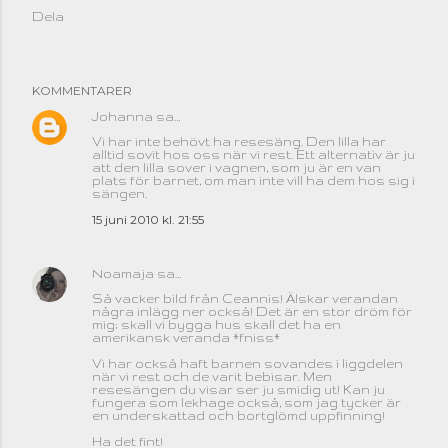
Dela
KOMMENTARER
Johanna
sa…
Vi har inte behövt ha resesäng. Den lilla har
alltid sovit hos oss när vi rest. Ett alternativ är ju
att den lilla sover i vagnen, som ju är en van
plats för barnet, om man inte vill ha dem hos sig i
sängen.
15 juni 2010 kl. 21:55
Noamaja
sa…
Så vacker bild från Ceannis! Älskar verandan
några inlägg ner också! Det är en stor dröm för
mig; skall vi bygga hus skall det ha en
amerikansk veranda *fniss*
Vi har också haft barnen sovandes i liggdelen
när vi rest och de varit bebisar. Men
resesängen du visar ser ju smidig ut! Kan ju
fungera som lekhage också, som jag tycker är
en underskattad och bortglömd uppfinning!
Ha det fint!