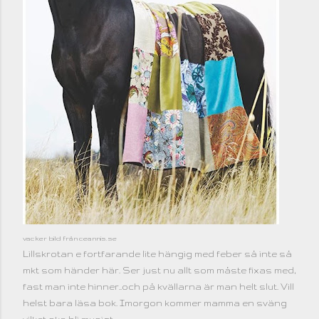
vacker bild från ceannis.se
Lillskrotan e fortfarande lite hängig med feber så inte så
mkt som händer här. Ser just nu allt som måste fixas med,
fast man inte hinner..och på kvällarna är man helt slut. Vill
helst bara läsa bok. Imorgon kommer mamma en sväng