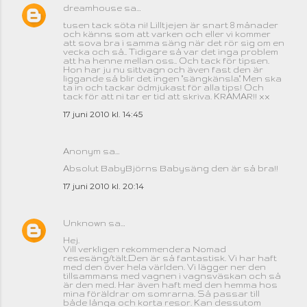
dreamhouse
sa…
tusen tack söta ni! Lilltjejen är snart 8 månader
och känns som att varken och eller vi kommer
att sova bra i samma säng när det rör sig om en
vecka och så.. Tidigare så var det inga problem
att ha henne mellan oss.. Och tack för tipsen.
Hon har ju nu sittvagn och även fast den är
liggande så blir det ingen "sängkänsla". Men ska
ta in och tackar ödmjukast för alla tips! Och
tack för att ni tar er tid att skriva. KRAMAR!! xx
17 juni 2010 kl. 14:45
Anonym sa…
Absolut BabyBjörns Babysäng den är så bra!!
17 juni 2010 kl. 20:14
Unknown
sa…
Hej.
Vill verkligen rekommendera Nomad
resesäng/tält.Den är så fantastisk. Vi har haft
med den över hela världen. Vi lägger ner den
tillsammans med vagnen i vagnsväskan och så
är den med. Har även haft med den hemma hos
mina föräldrar om somrarna. Så passar till
både långa och korta resor. Kan dessutom