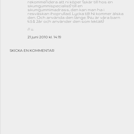
rekommendera att ni köper {skär till hos en
skumgummispecialist} till en
skumgummimadrass, den kan man ha i
resväskan ihoprullad. Lycka till! Ni kommer älska
den. Och använda den länge. {Nu är våra barn
4,5 & 2år och använder den som lektält}
// u.
21 juni 2010 kl. 14:19
SKICKA EN KOMMENTAR